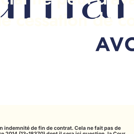
e cessation de co
indemnité de fin de contrat. Cela ne fait pas de
re 2014 (13-18370) dont il sera ici question, la Cour