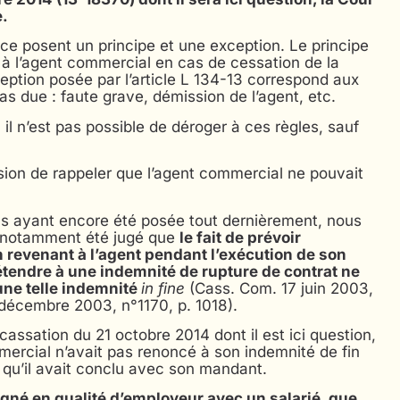
e.
e posent un principe et une exception. Le principe
 à l’agent commercial en cas de cessation de la
ception posée par l’article L 134-13 correspond aux
as due : faute grave, démission de l’agent, etc.
 il n’est pas possible de déroger à ces règles, sauf
asion de rappeler que l’agent commercial ne pouvait
us ayant encore été posée tout dernièrement, nous
si notamment été jugé que
le fait de prévoir
 revenant à l’agent pendant l’exécution de son
rétendre à une indemnité de rupture de contrat ne
ne telle indemnité
in fine
(Cass. Com. 17 juin 2003,
A décembre 2003, n°1170, p. 1018).
e cassation du 21 octobre 2014 dont il est ici question,
ommercial n’avait pas renoncé à son indemnité de fin
 qu’il avait conclu avec son mandant.
signé en qualité d’employeur avec un salarié, que