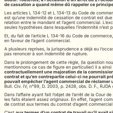
de cassation a quand même dû rappeler ce princip
Les articles L 134-12 et L 134-13 du Code de commerc
est qu’une indemnité de cessation de contrat est due
relation entre le mandant et l’agent commercial. L’ex
seules hypothèses dans lesquelles l’indemnité n’est p
Et, du fait de l’article L 134-16 du Code de commerce,
en faveur de l’agent commercial.
A plusieurs reprises, la jurisprudence a déjà eu l’occ
pas renoncer à son indemnité de rupture.
Dans le prolongement de cette règle, (la question no
mentionnons ce cas de figure en particulier) il a ain
contractuellement une majoration de la commission
contrat et qu’en contrepartie celui-ci ne pourrait p
pouvait empêcher l’agent commercial de réclamer u
Bull. Civ. IV, n°99, D. 2003, p. 2428, obs. D. F., RJD
Dans l’affaire ayant fait l’objet de l’arrêt de la Cour d
les faits étaient assez originaux. En effet, l’agent c
de contrat aux termes du contrat d’agent commercial
C’est
aux termes d’un contrat de travail qu’il avait 