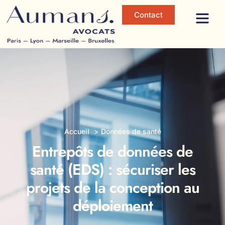
Contact
Accueil
Données de santé
Entrepôts de données de
santé (EDS) : sécuriser les
projets de la conception au
déploiement