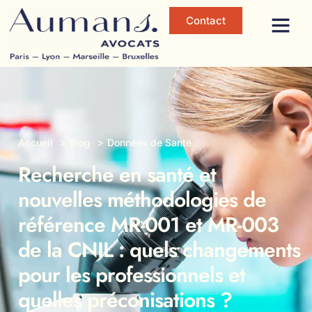
Contact
Accueil
Blog
Données de Santé
Recherche en santé et
nouvelles méthodologies de
référence MR-001 et MR-003
de la CNIL : quels changements
pour les professionnels et
quelles préconisations ?